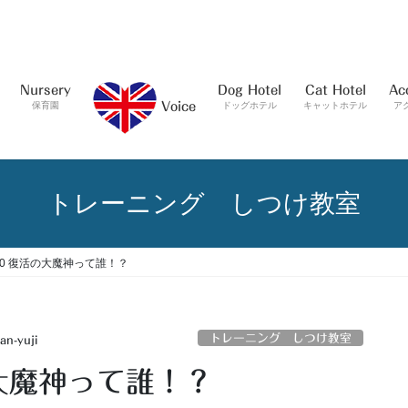
Nursery
Dog Hotel
Cat Hotel
Ac
保育園
ドッグホテル
キャットホテル
ア
Voice
トレーニング しつけ教室
0.30 復活の大魔神って誰！？
トレーニング しつけ教室
an-yuji
活の大魔神って誰！？