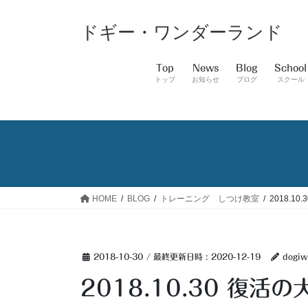
コ
ナ
ン
ビ
ドギー・ワンダーランド
テ
ゲ
ン
ー
Top
News
Blog
School
ツ
シ
トップ
お知らせ
ブログ
スクール
へ
ョ
ス
ン
キ
に
ッ
移
プ
動
HOME
BLOG
トレーニング しつけ教室
2018.1
2018-10-30
/ 最終更新日時 :
2020-12-19
dogiw
2018.10.30 復