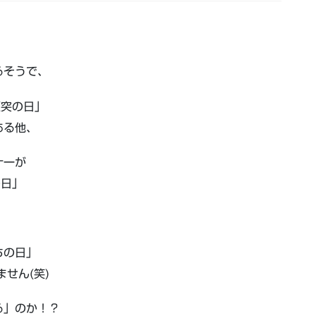
るそうで、
煙突の日」
ある他、
十一が
の日」
ちの日」
せん(笑)
る」のか！？