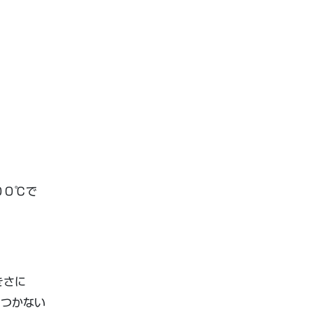
００℃で
きさに
トつかない