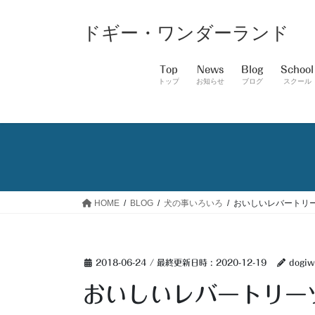
コ
ナ
ン
ビ
ドギー・ワンダーランド
テ
ゲ
ン
ー
Top
News
Blog
School
ツ
シ
トップ
お知らせ
ブログ
スクール
へ
ョ
ス
ン
キ
に
ッ
移
プ
動
HOME
BLOG
犬の事いろいろ
おいしいレバートリ
2018-06-24
/ 最終更新日時 :
2020-12-19
dogiw
おいしいレバートリー