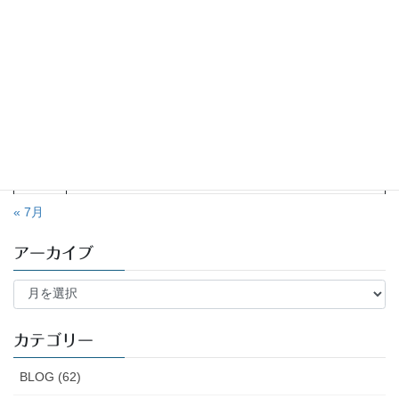
月
火
水
木
金
土
日
1
2
3
4
5
6
7
8
9
10
11
12
13
14
15
16
17
18
19
20
21
22
23
24
25
26
27
28
29
30
31
« 7月
アーカイブ
ア
ー
カ
イ
カテゴリー
ブ
BLOG (62)