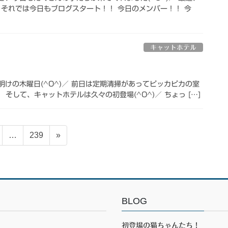
) それでは今日もブログスタート！！ 今日のメンバー！！ 今
キャットホテル
けの木曜日(^O^)／ 前日は定期清掃があってピッカピカの室
して、キャットホテルは久々の初登場(^O^)／ ちょっ […]
固
…
239
»
定
ペ
ー
ジ
BLOG
初登場の猫ちゃんたち！