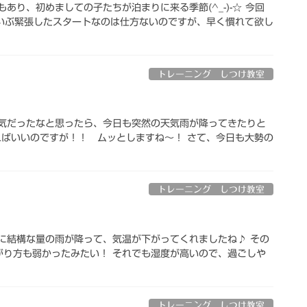
あり、初めましての子たちが泊まりに来る季節(^_-)-☆ 今回
いぶ緊張したスタートなのは仕方ないのですが、早く慣れて欲し
トレーニング しつけ教室
天気だったなと思ったら、今日も突然の天気雨が降ってきたりと
なればいいのですが！！ ムッとしますね～！ さて、今日も大勢の
トレーニング しつけ教室
に結構な量の雨が降って、気温が下がってくれましたね♪ その
がり方も弱かったみたい！ それでも湿度が高いので、過ごしや
トレーニング しつけ教室