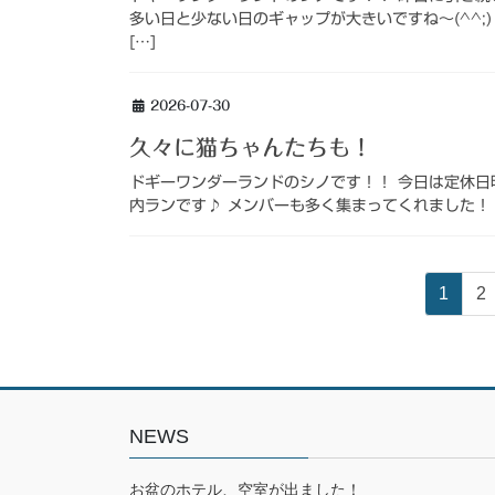
多い日と少ない日のギャップが大きいですね～(^^;
[…]
2026-07-30
久々に猫ちゃんたちも！
ドギーワンダーランドのシノです！！ 今日は定休日明
内ランです♪ メンバーも多く集まってくれました！ そ
投
固
固
1
2
稿
定
定
ペ
ペ
の
ー
ー
ペ
ジ
ジ
ー
NEWS
ジ
お盆のホテル、空室が出ました！