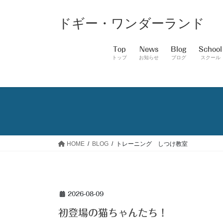
コ
ナ
ン
ビ
ドギー・ワンダーランド
テ
ゲ
ン
ー
Top
News
Blog
School
ツ
シ
トップ
お知らせ
ブログ
スクール
へ
ョ
ス
ン
キ
に
ッ
移
プ
動
HOME
BLOG
トレーニング しつけ教室
2026-08-09
初登場の猫ちゃんたち！