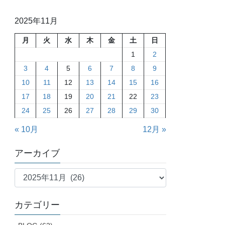
2025年11月
月
火
水
木
金
土
日
1
2
3
4
5
6
7
8
9
10
11
12
13
14
15
16
17
18
19
20
21
22
23
24
25
26
27
28
29
30
« 10月
12月 »
アーカイブ
ア
ー
カ
カテゴリー
イ
ブ