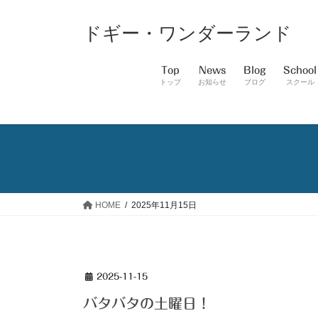
コ
ナ
ン
ビ
ドギー・ワンダーランド
テ
ゲ
ン
ー
Top
News
Blog
School
ツ
シ
トップ
お知らせ
ブログ
スクール
へ
ョ
ス
ン
キ
に
ッ
移
プ
動
HOME
2025年11月15日
2025-11-15
バタバタの土曜日！