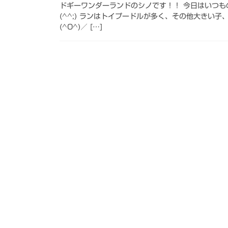
ドギーワンダーランドのシノです！！ 今日はいつ
(^^;) ランはトイプードルが多く、その他大きい
(^O^)／ […]