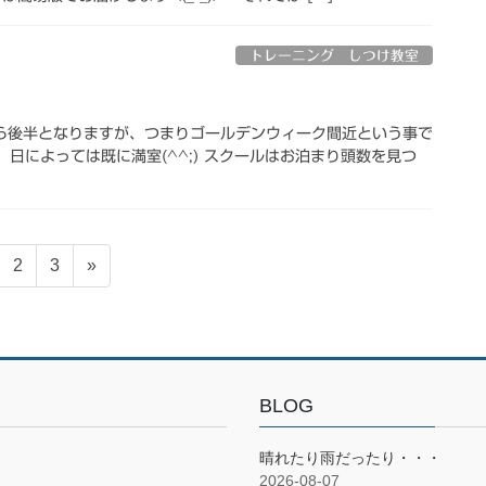
トレーニング しつけ教室
ら後半となりますが、つまりゴールデンウィーク間近という事で
、日によっては既に満室(^^;) スクールはお泊まり頭数を見つ
固
固
2
3
»
定
定
ペ
ペ
ー
ー
ジ
ジ
BLOG
晴れたり雨だったり・・・
2026-08-07