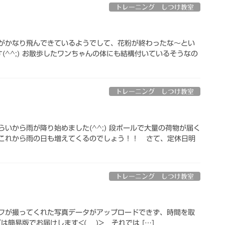
トレーニング しつけ教室
砂がかなり飛んできているようでして、花粉が終わったな～とい
^^;) お散歩したワンちゃんの体にも結構付いているそうなの
トレーニング しつけ教室
いから雨が降り始めました(^^;) 段ボールで大量の荷物が届く
 これから雨の日も増えてくるのでしょう！！ さて、定休日明
トレーニング しつけ教室
ッフが撮ってくれた写真データがアップロードできず、時間を取
簡易版でお届けします<(_ _)> それでは […]