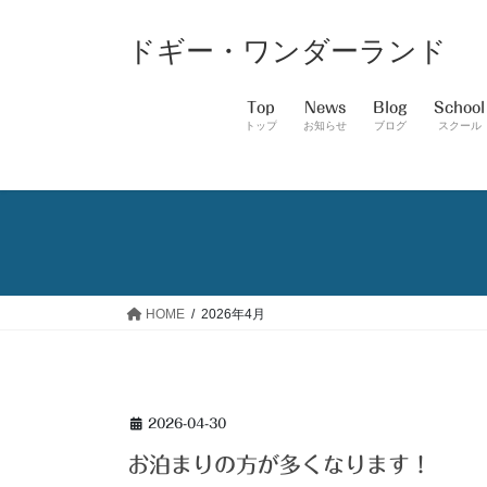
コ
ナ
ン
ビ
ドギー・ワンダーランド
テ
ゲ
ン
ー
Top
News
Blog
School
ツ
シ
トップ
お知らせ
ブログ
スクール
へ
ョ
ス
ン
キ
に
ッ
移
プ
動
HOME
2026年4月
2026-04-30
お泊まりの方が多くなります！