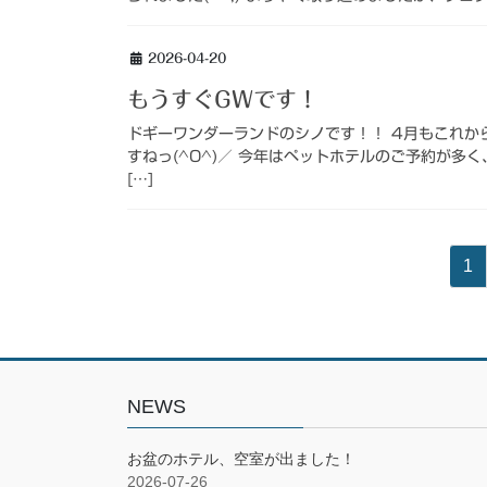
2026-04-20
もうすぐGWです！
ドギーワンダーランドのシノです！！ 4月もこれか
すねっ(^O^)／ 今年はペットホテルのご予約が多く
[…]
投
固
1
稿
定
ペ
の
ー
ペ
ジ
ー
NEWS
ジ
お盆のホテル、空室が出ました！
送
2026-07-26