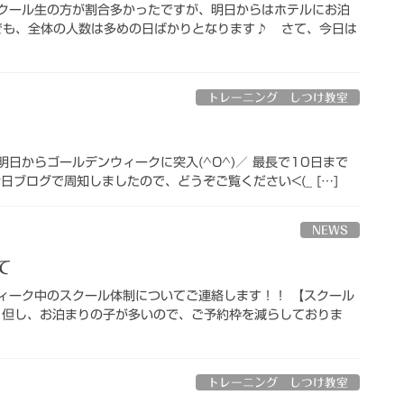
スクール生の方が割合多かったですが、明日からはホテルにお泊
なめでも、全体の人数は多めの日ばかりとなります♪ さて、今日は
トレーニング しつけ教室
日からゴールデンウィークに突入(^O^)／ 最長で10日まで
日ブログで周知しましたので、どうぞご覧ください<(_ […]
NEWS
て
ィーク中のスクール体制についてご連絡します！！ 【スクール
す。但し、お泊まりの子が多いので、ご予約枠を減らしておりま
トレーニング しつけ教室