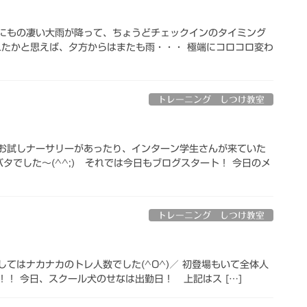
中にもの凄い大雨が降って、ちょうどチェックインのタイミング
晴れたかと思えば、夕方からはまたも雨・・・ 極端にコロコロ変わ
トレーニング しつけ教室
のお試しナーサリーがあったり、インターン学生さんが来ていた
でした～(^^;) それでは今日もブログスタート！ 今日のメ
トレーニング しつけ教室
てはナカナカのトレ人数でした(^O^)／ 初登場もいて全体人
！ 今日、スクール犬のせなは出勤日！ 上記はス […]