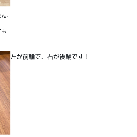
せん。
ても
左が前輪で、右が後輪です！