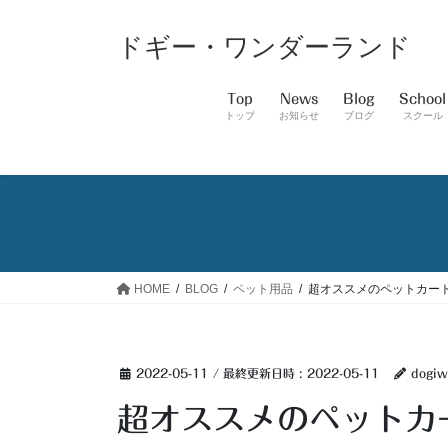
コ
ナ
ン
ビ
ドギー・ワンダーランド
テ
ゲ
ン
ー
Top
News
Blog
School
ツ
シ
トップ
お知らせ
ブログ
スクール
へ
ョ
ス
ン
キ
に
ッ
移
プ
動
HOME
BLOG
ペット用品
超オススメのペットカー
2022-05-11
/ 最終更新日時 :
2022-05-11
dogiw
超オススメのペットカ