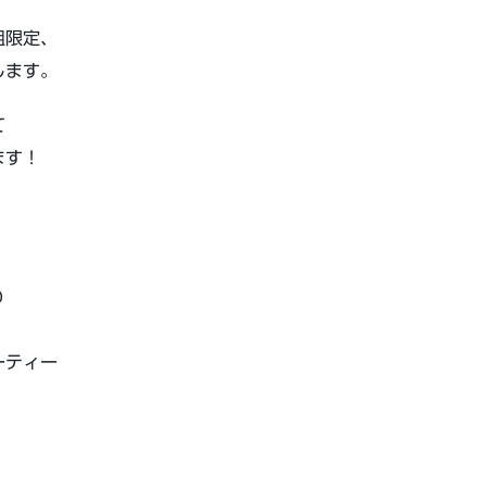
組限定、
します。
て
ます！
り
ーティー