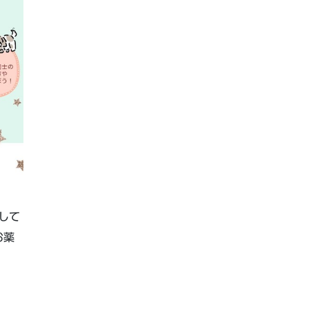
して
お薬