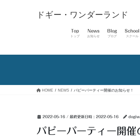
コ
ナ
ン
ビ
ドギー・ワンダーランド
テ
ゲ
ン
ー
Top
News
Blog
School
ツ
シ
トップ
お知らせ
ブログ
スクール
へ
ョ
ス
ン
キ
に
ッ
移
プ
動
HOME
NEWS
パピーパーティー開催のお知らせ！
2022-05-16
/ 最終更新日時 :
2022-05-16
dogiw
パピーパーティー開催