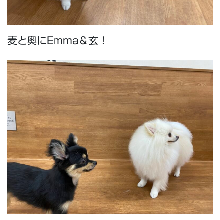
麦と奥にEmma＆玄！