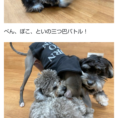
べん、ぽこ、といの三つ巴バトル！