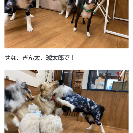
せな、ぎん太、琥太郎で！