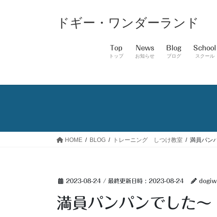
コ
ナ
ン
ビ
ドギー・ワンダーランド
テ
ゲ
ン
ー
Top
News
Blog
School
ツ
シ
トップ
お知らせ
ブログ
スクール
へ
ョ
ス
ン
キ
に
ッ
移
プ
動
HOME
BLOG
トレーニング しつけ教室
満員パン
2023-08-24
/ 最終更新日時 :
2023-08-24
dogiw
満員パンパンでした～