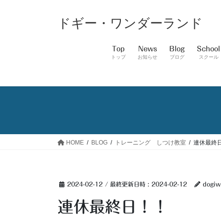
コ
ナ
ン
ビ
ドギー・ワンダーランド
テ
ゲ
ン
ー
Top
News
Blog
School
ツ
シ
トップ
お知らせ
ブログ
スクール
へ
ョ
ス
ン
キ
に
ッ
移
プ
動
HOME
BLOG
トレーニング しつけ教室
連休最終
2024-02-12
/ 最終更新日時 :
2024-02-12
dogiw
連休最終日！！