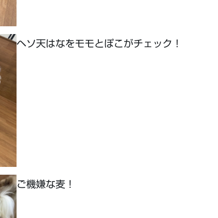
ヘソ天はなをモモとぽこがチェック！
ご機嫌な麦！