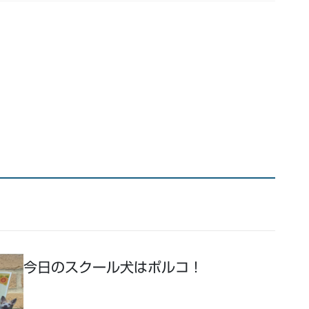
！
今日のスクール犬はポルコ！