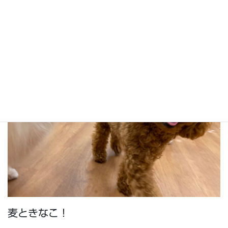
ピノと玄のご挨拶！
麦ときなこ！