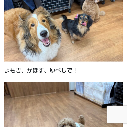
よもぎ、かぼす、ゆべしで！