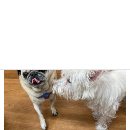
ゆべし、キナコ、くう、ノアで！