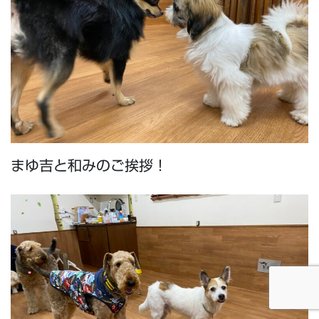
まゆ吉と和みのご挨拶！