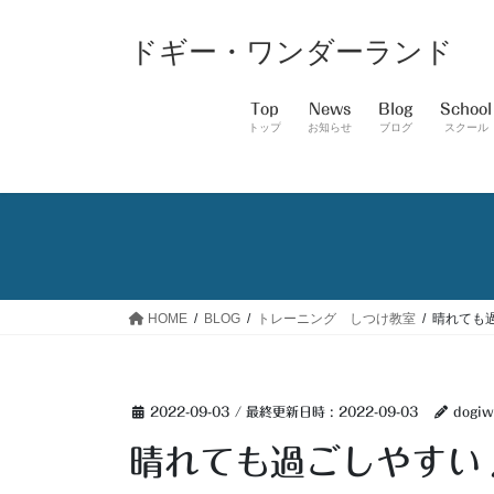
コ
ナ
ン
ビ
ドギー・ワンダーランド
テ
ゲ
ン
ー
Top
News
Blog
School
ツ
シ
トップ
お知らせ
ブログ
スクール
へ
ョ
ス
ン
キ
に
ッ
移
プ
動
HOME
BLOG
トレーニング しつけ教室
晴れても
2022-09-03
/ 最終更新日時 :
2022-09-03
dogiw
晴れても過ごしやすい